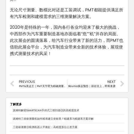
无论尺寸测量、数模比对还是工装调试，PMT都能提供满足所
有汽车检测和建模需求的三维测量解决方案。
2020年是特殊的一年，国内各行各业均迎来了极大的挑战，
中西部作为汽车重要制造基地亦面临着“危”“机”并存的局面。
此次展会的圆满落幕，给汽车行业带来了新的活力，而PMT也
借助此展会平台，为汽车制造业带来全新的技术体验，展现便
携式测量技术的风采！
PREVIOUS
NEXT
PMT&美达王｜PMT关节臂为精确测量保驾护航
Bauma展会预告｜箭在弦上，即将来袭
了解更多
派姆特解密SMARTSCAN手持式三维扫描仪的高精度技术
派姆特三坐标测量机如何精准建立坐标系？粗建系与精建系方案详解
三坐标测量仪检测机器人平衡缸：高精度形位公差方案