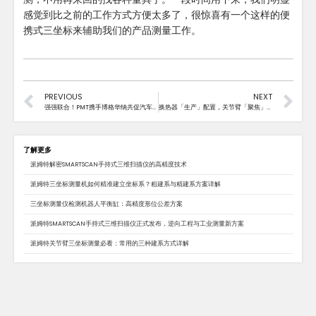
感觉到比之前的工作方式方便太多了，很惊喜有一个这样的便
携式三坐标来辅助我们的产品测量工作。
PREVIOUS
NEXT
强强联合！PMT携手博格华纳共促汽车产业纵深发展
换热器「生产」配置，关节臂「聚焦」测量
了解更多
派姆特解密SMARTSCAN手持式三维扫描仪的高精度技术
派姆特三坐标测量机如何精准建立坐标系？粗建系与精建系方案详解
三坐标测量仪检测机器人平衡缸：高精度形位公差方案
派姆特SMARTSCAN手持式三维扫描仪正式发布，逆向工程与工业测量新方案
派姆特关节臂三坐标测量必看：常用的三种建系方式详解